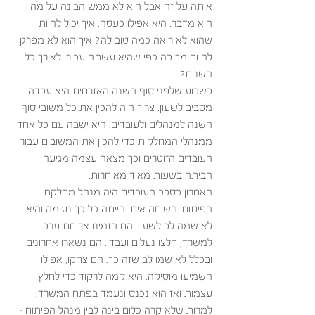
איתה על זה אבל היא לא ממש הבינה על מה 
הוא מדבר. היא אפילו כעסה. איך יכול להיות 
שהוא לא רואה כמה טוב לה? איך הוא לא מפרגן 
לה ותומך בה כפי שהיא עשתה עבורו לאורך כל 
השנים?
בשבוע שלפני סוף השנה האזרחית היא עבדה 
מסביב לשעון. צריך היה להכין את כל משובי סוף 
השנה למנהלים ולעובדים. היא ישבה עם כל אחד 
ממנהלי המחלקות כדי להכין את המשובים עבור 
העובדים הזוטרים וכך מצאה עצמה מגיעה 
הביתה בשעות מאוד מאוחרות. 
האחרון בסבב העובדים היה מנהל מחלקת 
הפיתוח. השיחה איתו הייתה כל כך נעימה והיא 
לא שמה לב לשעון. הם הזמינו ארוחת ערב 
למשרד, חלצו נעלים ועבדו. הם נשארו אחרונים 
ובכלל לא שמו לב שזה כך. הם צחקו, אפילו 
השמיעו מוסיקה. היא קמה לרקוד כדי לחלץ 
עצמות ואז הוא נכנס ונעמד בפתח המשרד. 
למרות שלא קרה כלום בינה לבין מנהל הפיתוח – 