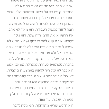
שם. הוא תמיד הגיע עם פרח, קניות או משהו 
שהיא אוהבת במיוחד. זה מאוד החמיא לה. 
החברות קינאו בה על היחס  ותשומת הלב שהוא 
מעניק לה גם אחרי כל כך הרבה שנות זוגיות. 
כשהבן הקטן עלה לכיתה ו' היא החליטה שהיא 
רוצה לחזור למעגל העבודה. הוא מאוד לא אהב 
את הרעיון או את הרצון הזה שלה. הוא ניסה 
לשכנע אותה שיש להם די כסף ושהיא ממש לא 
צריכה לעבוד, הוא אפילו הציע לה להתנדב איפה 
שהוא כדי למלא את יומה. אבל זה לא עזר. היא 
עמדה על שלה ותוך זמן קצר היא התחילה לעבוד 
בחברת סטרטאפ כעוזרת למנהלת משאבי אנוש. 
הוא כבר לא יכול היה לקפוץ באמצע היום לבקר.. 
לא יכול היה להתפתיע אותה. ככל שנכנסה יותר 
לתפקיד בעבודה החדשה היא נהנתה יותר 
והייתה עסוקה יותר. הימים התארכו, היו אירועים 
חברתיים שהיא הייתה צריכה לקחת בהם חלק, 
פגישות, ישיבות ועוד ועוד. 
הוא הרגיש שהיא מתרחקת. הוא ניסה לדבר 