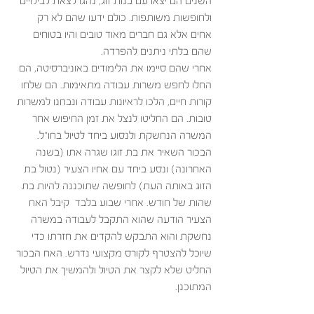
השנים הם יצאו עם בנות זוג, נהגו לצאת לבילויים 
ולחופשות משותפות. כולם ידעו שהם לא רק 
אחים אלא גם חברים מאוד טובים והיו בטוחים 
שהם בלתי ניתנים להפרדה. 
אחרי שהם סיימו את הלימודים באוניברסיטה, הם 
החלו לחפש משרות עבודה מתאימות. הם שלחו 
קורות חיים, הלכו לראיונות עבודה ונבחנו למשרות 
טובות. הם החליטו לנצל את זמן החיפוש אחר 
המשרה הנחשקת ולנסוע ביחד לטיול בחו"ל. 
הבכור השאיר את בת זוגו שגרה אתו (בשנה 
האחרונה) ונסע ביחד עם אחיו הצעיר (נטול בת 
הזוג באותה העת) לחופשה שתוכננה להיות בת 
שהות של חודש. אחרי שבוע בלבד  קיבל האח 
הצעיר הודעה שהוא התקבל לעבודה במשרה 
נחשקת והוא התבקש להקדים את חזרתו כדי 
שיוכל להצטרף לקורס מקצועי נדרש. האח הבכור 
החליט שלא לקצר את הטיול ולהמשיך את הטיול 
המתוכנן.  