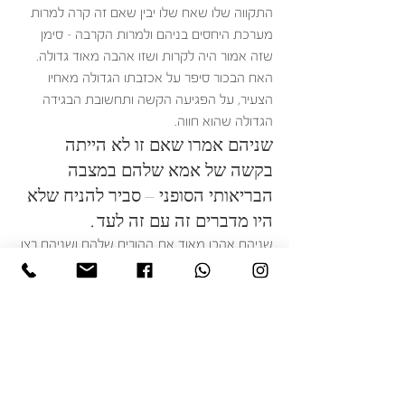
התקווה שלו שאח שלו יבין שאם זה קרה למרות 
מערכת היחסים בניהם ולמרות הקרבה – סימן 
שזה אמור היה לקרות ושזו אהבה מאוד גדולה. 
האח הבכור סיפר על אכזבתו הגדולה מאחיו 
הצעיר, על הפגיעה הקשה ותחשובת הבגידה 
הגדולה שהוא חווה.
שניהם אמרו שאם זו לא הייתה 
בקשה של אמא שלהם במצבה 
הבריאותי הסופני – סביר להניח שלא 
היו מדברים זה עם זה לעד. 
שניהם אהבו מאוד את ההורים שלהם ושניהם רצו 
לתת לאמא שלהם תחושה טובה בתקופה חייה 
הקשה ובזמן ההתמודדות הקשה בחייה.
הם הסכימו להפגש בחדר הגישור שלי. היה מאוד 
טעון, מרגש, עצוב, שמח, ולא רק להם. לאט 
ובזהירות הם התחילו לדבר ישירות זה לזה ולא 
דרכי. הם שיתפו בכאבים שלהם, באכזבה ובשאר 
הרגשות שהציפו אותם. אחר כך אפשר היה גם 