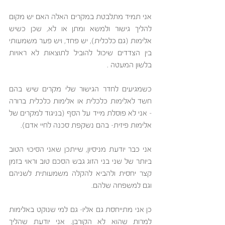
אני תמיד מתלבטת במקרים האלה האם יש מקום 
להליך גישור ולמשא ומתן או לא, שכן כשיש 
אלימות (גם כלכלית), יש פחד, ויש פער משמעותי 
בין הצדדים שיכול להוביל לתוצאות לא ראויות 
בלשון המעטה .
כשמגיעים לחדר הגישור שלי מקרים שיש בהם 
חשד לאלימות כלכלית או אלימות כלכלית ברורה  
– אני לא פוסלת מייד על הסף (בניגוד למקרים של 
אלימות פיזית- בהם נשקפת סכנה לחיי אדם). 
אני כבר יודעת מניסיון, שייתכן שאני הסיכוי הטוב 
ביותר של שני בני הזוג גבש הסכם טוב וראוי בזמן 
קצר יחסית ולהביא להקלה משמעותית לשניהם 
וגם למשפחה שלהם.
כן אני מתייחסת גם אליו- גם למי שנוקט באלימות 
למרות שהוא לא הקורבן. אני יודעת שהליך 