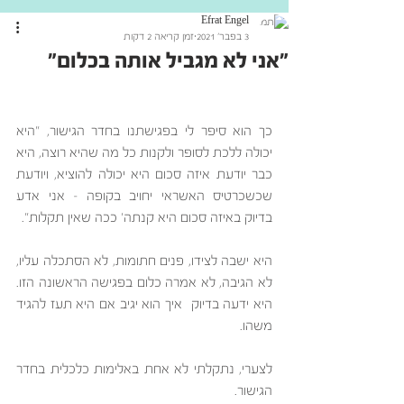
Efrat Engel
3 בפבר׳ 2021
זמן קריאה 2 דקות
"אני לא מגביל אותה בכלום"
כך הוא סיפר לי בפגישתנו בחדר הגישור, "היא 
יכולה ללכת לסופר ולקנות כל מה שהיא רוצה, היא 
כבר יודעת איזה סכום היא יכולה להוציא, ויודעת 
שכשכרטיס האשראי יחויב בקופה – אני אדע 
בדיוק באיזה סכום היא קנתה' ככה שאין תקלות".
היא ישבה לצידו, פנים חתומות, לא הסתכלה עליו, 
לא הגיבה, לא אמרה כלום בפגישה הראשונה הזו. 
היא ידעה בדיוק  איך הוא יגיב אם היא תעז להגיד 
משהו.  
לצערי, נתקלתי לא אחת באלימות כלכלית בחדר 
הגישור. 