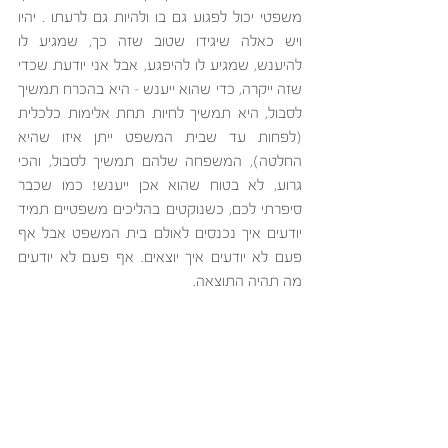
משפטי יכול לפגוע גם בו ולהיות גם לרעתו . יהיו 
ויש כאלה שיגידו שטוב שזה כך, שמגיע לו 
להיענש, שמגיע לו להיפגע, אבל אני יודעת שכדי 
שזה ייקרה, כדי שהוא ייענש - היא בהכרח תמשיך 
לסבול, היא תמשיך לחיות תחת אלימות כלכלית 
(לפחות עד שבית המשפט ייתן איזו שהיא 
החלטה), המשפחה שלהם תמשיך לסבול, והכי 
גרוע, לא בטוח שהוא אכן ייענש! כמו שכבר 
סיפרתי לכם, כשנוקטים בהליכים משפטיים תמיד 
יודעים איך נכנסים לאולם בית המשפט אבל אף 
פעם לא יודעים איך יוצאים. אף פעם לא יודעים 
מה תהיה התוצאה.