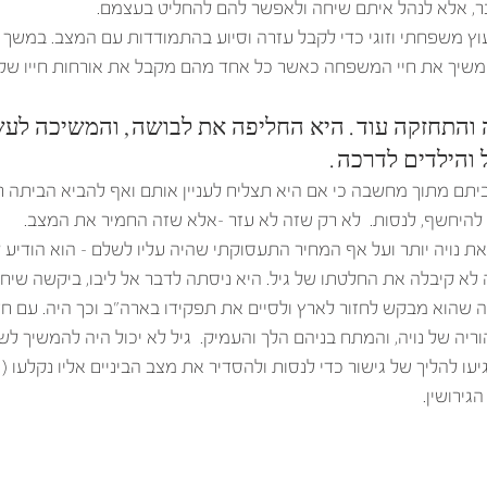
ר, אלא לנהל איתם שיחה ולאפשר להם להחליט בעצמם. 
יעוץ משפחתי וזוגי כדי לקבל עזרה וסיוע בהתמודדות עם המצב. במשך 
ולהמשיך את חיי המשפחה כאשר כל אחד מהם מקבל את אורחות חייו של
והתחזקה עוד. היא החליפה את לבושה, והמשיכה לעשו
ל והילדים לדרכה. 
ביתם מתוך מחשבה כי אם היא תצליח לעניין אותם ואף להביא הביתה חב
, להיחשף, לנסות.  לא רק שזה לא עזר -אלא שזה החמיר את המצב. 
ת נויה יותר ועל אף המחיר התעסוקתי שהיה עליו לשלם – הוא הודיע ל
 לא קיבלה את החלטתו של גיל. היא ניסתה לדבר אל ליבו, ביקשה שיחזרו
רה שהוא מבקש לחזור לארץ ולסיים את תפקידו בארה"ב וכך היה. עם ח
ה של נויה, והמתח בניהם הלך והעמיק.  גיל לא יכול היה להמשיך ל
יעו להליך של גישור כדי לנסות ולהסדיר את מצב הביניים אליו נקלעו (
גירושין. 