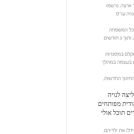
 ארצה, נרשמו 
יטק  ונויה עו"ס 
ם כל המשפחה 
לסניף של החברה  בארה"ב. נויה וגיל שחלמו מאז ומתמיד לחיות בחו"ל – החליטו להיענות להצעה, ותוך 3 חודשים 
אקלם במסגרות 
ת בעצמה במהלך 
חינוך החדשות, 
צה לנויה 
ודית מפותחים 
ם תוכל אולי 
דלו את ילדיהם. 