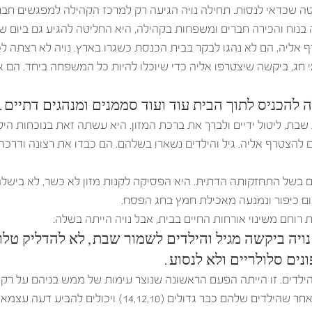
 שכדאי לנסות. תחילה נויה הגיעה רק למרכז הקהילה למפגשים חברת
בנוח והכירה חברים ומשפחות בקהילה, היא החליטה להגיע גם ביום ש
רף אליה, הם לא נהגו לבקר בבית הכנסת כשגרו בארץ. נויה לא רצתה ל
י חג, ביקשה שיצטרפו אליה כדי שיוכלו להיות כל המשפחה ביחד. הם אכ
 להכניס לתוך הבית עוד ועוד סממנים ומנהגים דתיים. 
שבת, ליטול ידיים ולברך את ברכת המזון. היא עשתה זאת בנוכחות היל
 להצטרף אליה. גיל והילדים נשארו בשלהם. הם כבדו את רצונה ודרכה 
ם בשל התחזקותה הדתית. היא הפסיקה לקנות מזון לא כשר, לא בישלה
ם כיפור ונמנעה מאכילת חמץ בחג הפסח. 
ת רוחם משינוי אורחות החיים בבית, אבל נויה הייתה בשלה. 
יה ביקשה מגיל והילדים לשמור שבת, לא להדליק טלווי
ים סלולריים ולא לנסוע.
הילדים. זו הייתה הפעם הראשונה שנוצר עימות של ממש בניהם על רקע 
גיל לא ויתר וגם נויה לא. מאחר שהילדים שלהם כבר גדולים (14,12,10)