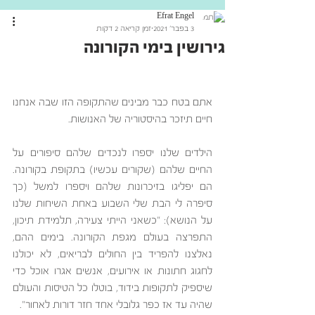
Efrat Engel
3 בפבר׳ 2021
זמן קריאה 2 דקות
גירושין בימי הקורונה
אתם בטח כבר מבינים שהתקופה הזו שבה אנחנו 
חיים תיזכר בהיסטוריה של האנושות. 
הילדים שלנו יספרו לנכדים שלהם סיפורים על 
החיים שלהם (שקורים עכשיו) בתקופת בקורונה. 
הם יפליגו בזיכרונות שלהם ויספרו למשל (כך 
סיפרה לי הבת שלי השבוע באחת השיחות שלנו 
על הנושא): "כשאני הייתי צעירה, תלמידת תיכון, 
התפרצה בעולם מגפת הקורונה. בימים ההם, 
נאלצנו להפריד בין החולים לבריאים, לא יכולנו 
לחגוג חתונות או אירועים, אנשים אגרו אוכל כדי 
שיספיק לתקופות בידוד, בוטלו כל הטיסות והעולם 
שהיה עד אז כפר גלובלי אחד חזר דורות לאחור".