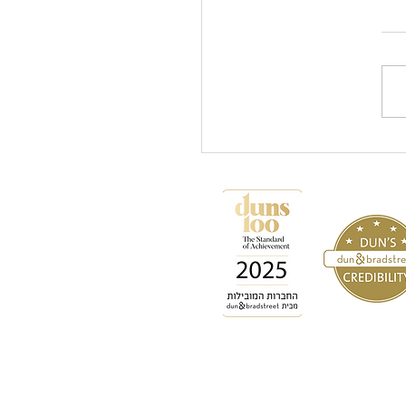
ות לט"ו בשבט
www.danasart.co.il
ב ובניית אתר: