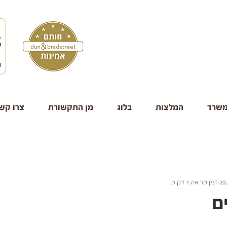
משרד
המלצות
בלוג
מן התקשורת
צרו קש
זמן קריאה 1 דקות
ם