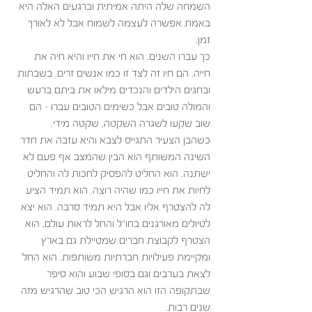
השמחה שלה היתה אמיתית וברגעים האלה היא 
באמת אפשרה לעצמה לשמוח אבל לא לאורך 
זמן. 
כך עברו השנים. הוא חי את חייו והיא חיה את 
חייה. הם חיו זה לצד זו כמו אנשים זרים. בשבתות 
ובחגים הילדים והנכדים מילאו את ביתם ברעש 
והמולה טובים אבל כשימים הטובים עברו - הם 
שוב שקעו לשגרה השקטה, שקטה מידי. 
כשהבן הצעיר התגייס לצבא והיא עזבה את חדר 
השינה המשותף הוא הבין שהמצב אף פעם לא 
ישתנה. הוא החליט להפסיק לחכות לה והחליט 
לחיות את חייו כמו שהיה רוצה. הוא תמיד הציע 
לה להצטרף אליו אבל היא תמיד סרבה. הוא יצא 
לטיולים מאורגנים בחו"ל והחל לראות עולם, הוא 
הצטרף לקבוצת חברים שמטיילת גם בארץ 
ומקיימת פעילויות חברתיות משותפות. הוא החל 
לצאת בערבים וגם בסופי שבוע והוא סיפר 
שבתקופה הזו הוא הרגיש הכי טוב שהרגיש מזה 
שנים רבות. 