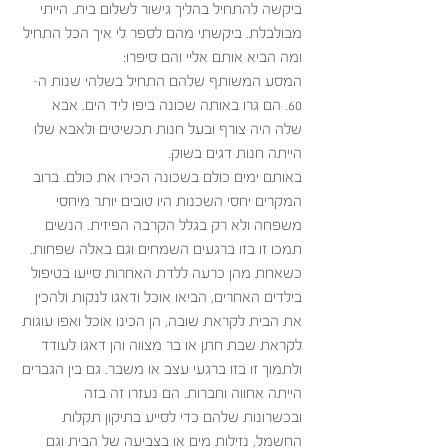
ביקשה להתחיל בהליך גישור לשלום בית. הייתי 
מבולבלת. ביקשתי מהם לספר לי איך הכל התחיל 
ומה הביא אותם אליי והם סיפרו:
המסע המשותף שלהם התחיל בשלהי שנות ה- 
60. הם גרו באותה שכונה ביפו ליד הים. אבא 
שלה היה צורף ובעל חנות תכשיטים ולאבא שלו 
הייתה חנות דגים בשוק. 
באותם ימים כולם בשכונה הכירו את כולם. ברוב 
המקרים יחסי השכנות היו טובים יותר מיחסי 
משפחה ולא רק בגלל הקרבה הפיזית. הנשים 
תמכו זו בזו ברגעים השמחים וגם באלה שפחות. 
כשאחת מהן כרעה ללדת האחרות סייעו בטיפול 
בילדים האחרים, הביאו אוכל ודאגו לנקות ולהכין 
את הבית לקראת שובה, הן הכינו אוכל ואפו עוגות 
לקראת שבת חתן או בר מצווה והן דאגו לעודד 
ולתמוך זו בזו ברגעי עצב או משבר. גם בין הגברים 
הייתה אחווה וחברות. הם נעזרו זה בזה 
ובכשרונות שלהם כדי לסייע בתיקון תקלות 
החשמל, נזילות מים או בצביעה של הבית וגם 