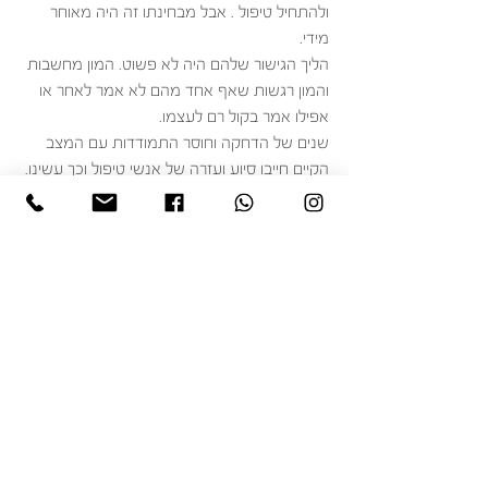
ולהתחיל טיפול . אבל מבחינתו זה היה מאוחר 
מידי. 
הליך הגישור שלהם היה לא פשוט. המון מחשבות 
והמון רגשות שאף אחד מהם לא אמר לאחר או 
אפילו אמר בקול רם לעצמו.  
שנים של הדחקה וחוסר התמודדות עם המצב 
הקיים חייבו סיוע ועזרה של אנשי טיפול וכך עשינו. 
במקרים האלה אין תרופות קסם. ההליך הוא לא 
מהיר, הוא מצריך הבנה, הכלה ועיבוד בעיקר של 
רגשות. אי אפשר להאיץ בתהליך ולכן נדרשת גם 
סבלנות ובעיקר הבנה ממי שרוצה ללכת. 
במודע וגם שלא במודע היא ניסתה להערים 
קשיים על התהליך מתוך מחשבה שאולי אם היא 
תנהג כך- הוא יחזור בו מהחלטתו ולא ירצה 
להתגרש. היא אפילו הציעה לו להמשיך לחיות כך 
את חייהם כפי שהם חיים ואפילו אמרה שהיא 
יודעת ומודעת לקיומה של בת הזוג האחרת. 
היא הייתה מוכנה לעשות הכל כדי 