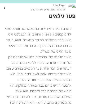
Efrat Engel
28 באפר׳ 2019
זמן קריאה 3 דקות
פער גילאים
כשהם הכירו היא הייתה בת 28 גרושה ואמא לשני 
ילדים קטנים ( 3 ו-1.5) והוא בן 18 רגע לפני גיוס. 
היא עבדה כמזכירה במוסד ממשלתי והוא, בן של 
אחת העובדות שהצטרף כעובד זמני עד שיגיע 
מועד הגיוס שלו לצה"ל.
היא התנהגה אליו בחביבות כמו שמתנהגים לבן 
של חברה לעבודה. היא בכלל לא העלתה על 
דעתה שום דבר אחר. פער הגילאים בניהם עצום! 
היא הייתה גרושה ואמא לשני ילדים והוא.. הוא 
רגע לפני גיוס.. צעיר...הכל עוד היה לפניו.
ארבעה חודשים הם עבדו באותה מחלקה. הוא 
חיפש את קרבתה בכל הזמנות. הוא שאל 
שאלות, הציע את עזרתו, סיפר לה בדיחות, הביא 
לה ממתקים מהבית והיא – היא התייחסה אליו 