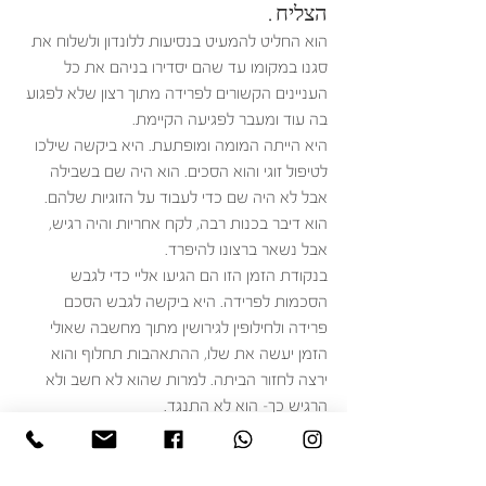
הצליח. 
הוא החליט להמעיט בנסיעות ללונדון ולשלוח את 
סגנו במקומו עד שהם יסדירו בניהם את כל 
העניינים הקשורים לפרידה מתוך רצון שלא לפגוע 
בה עוד ומעבר לפגיעה הקיימת. 
היא הייתה המומה ומופתעת. היא ביקשה שילכו 
לטיפול זוגי והוא הסכים. הוא היה שם בשבילה 
אבל לא היה שם כדי לעבוד על הזוגיות שלהם. 
הוא דיבר בכנות רבה, לקח אחריות והיה רגיש, 
אבל נשאר ברצונו להיפרד. 
בנקודת הזמן הזו הם הגיעו אליי כדי לגבש 
הסכמות לפרידה. היא ביקשה לגבש הסכם 
פרידה ולחילופין לגירושין מתוך מחשבה שאולי 
הזמן יעשה את שלו, ההתאהבות תחלוף והוא 
ירצה לחזור הביתה. למרות שהוא לא חשב ולא 
הרגיש כך- הוא לא התנגד.
כך גיבשנו ביחד הסכם שכולל הוראות והסכמות 
ביחס לפרידה וגם לגירושין (כולל לוחות זמנים 
והוראות ביחס למה שיקרה אם לא תהיה 