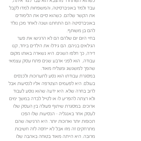
כשהוא השתחרר מהצבא הוא עבר לגור איתה, 
עבד ולמד באוניברסיטה, והמשפחות למדו לקבל 
את הקשר שלהם. כשהוא סיים את הלימודים 
באוניברסיטה הם התחתנו ושנה לאחר מכן נולד 
להם בן משותף. 
בחיי היום יום שלהם הם לא הרגישו את פער 
הגילאים בניהם. הם גידלו את הילדים ביחד, קנו 
דירה, כך חלפו השנים. היא נשארה באותו מקום 
עבודה,  הוא לפני ארבע שנים פתח עסק עצמאי 
שהפך למשגשג ומצליח מאוד. 
במסגרת עבודתו הוא נסע לתערוכות ולכנסים 
בעולם. היא לפעמים הצטרפה אליו לנסיעות אבל 
לרוב בחרה שלא. היא ידעה שהוא נוסע לעבוד 
ולא רצתה להפריע לו או לטייל לבדה במשך ימים 
ארוכים. במסגרת שיתוף פעולה בין העסק שלו 
לעסק אחר באנגליה – הנסיעות שלו הפכו 
תכופות יותר וארוכות יותר. היא הרגישה שהם 
מתרחקים זה מזו אבל לא ייחסה לזה חשיבות 
מרובה. היא הייתה מאוד בטוחה באהבה שלו 