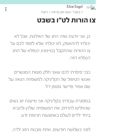
Efrat Engel
7 בפבר׳ 2021
זמן קריאה 1 דקות
צו הורות לט"ו בשבט
כן, אני יודעת שזה החג של האילנות, אבל לא 
יכולתי להתאפק, לא יכולתי שלא לספר לכם על 
צו ההורות שהתקבל בטיימניג הנפלא של החג 
הנפלא הזה .
כבר סיפרתי לכם שאני חלק מצוות המגשרים 
ואנשי הטיפול של הקליניקה למשפחה הגאה על 
שם אמיר פרישר גוטמן ז"ל.
במסגרת עבודתי בקליניקה אני מייצגת זוג נשים 
שהחליטו להרחיב את המשפחה שלהן ולהביא 
ביחד ילדים לעולם באמצעות תרומת זרע. 
לפני כשלושה חודשים, אחת מבנות הזוג ילדה,  