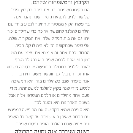
הקיבוץ והמשפחות שלהם. 
הם הקימו משפחה, בנו את ביתם בקיבוץ וגידלו 
שלושה ילדים לתפארת. מידי שנה נהגה אנה 
בחופשת הקיץ ממסגרות החינוך לנסוע ביחד עם 
הילדים להולנד לחופשה ארוכה כדי שהילדים יכירו 
ויחוו גם את בית הגידול שלה, את המקורות שלה.
אלי סיפר שבתקופה הזו לא היה לו קל. הבית 
התרוקן בבת אחת והוא מצא את עצמו עם המון 
זמן פנוי. אחת לכמה שנים הוא נהג להצטרף 
לאנה ולילדים בתחילת החופשה או בסופה לשבוע 
אחד וכך הם בילו גם חופשה משפחתית ביחד.
אנה סיפרה שגם כשהילדים בגרו היא המשיכה 
לנסוע מידי שנה בקיץ להולנד למשפחתה. מידי 
פעם אחד מהילדים או חלקם הצטרפו אליה אבל 
בשנים האחרונות היא נסעה לבד. 
היא סיפרה שהיא הקדישה את החופשה למפגש 
עם חברות שאיתן היא שמרה על קשר כל השנים 
ועם אחיה שגרו בהולנד. הוריה נפטרו שניהם.
בשנה שעברה אנה נסעה כהרגלה 