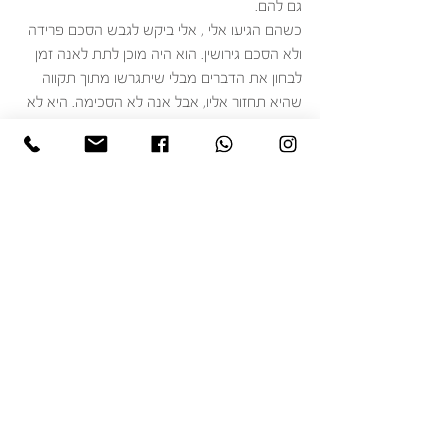
גם להם. 
כשהם הגיעו אלי , אלי ביקש לגבש הסכם פרידה 
ולא הסכם גירושין. הוא היה מוכן לתת לאנה זמן 
לבחון את הדברים מבלי שיתגרשו מתוך תקווה 
שהיא תחזור אליו, אבל אנה לא הסכימה. היא לא 
רצתה להשאיר את אלי תלוי ומחכה לה. היא 
הרגישה שזה לא יהיה הוגן. 
במשך כמה שבועות גבשנו הסכם גירושין כולל. 
אנה ביקשה להעביר את הזכויות שלה בבית 
המגורים ובמשק לילדים שלה ושל אלי. היא לא 
רצתה לפרק או לגרום נזק למקום שהיא אהבה 
כל כך, שהיה הבית שלה במשך שנים ארוכות. 
ההסכם אושר בבית המשפט ובנוסף אנה ואלי 
התגרשו. ימים ספורים לאחר סידור הגט אנה 
נסעה להולנד.
לפני מספר ימים אלי יצר איתי קשר וסיפר שאנה 
בהולנד חיה את חייה וגם הוא חי את חייו. 
זו השנה הראשונה מאז אותו מפגש עם אנה אי 
שם בשנות ה - 70 שהוא מבלה את ימי קציר 