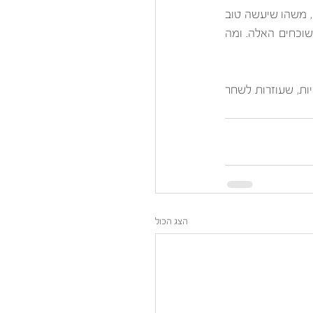
בינתיים עד שהוא יעלה , כל אחד ואחת מאיתנו יכולים לעשות משהו טוב, משהו נטול כל אינטרס, משהו שיעשה טוב 
למישהו אחר. יש מסביבי הרבה אנשים שעושים טוב לאחרים על בסיס קבוע ולא רק בימים החשוכחים האלה. ומה 
מקווה שגם אתם חלק מאותן נשמות טובות שעושות טוב, שמביאות טוב, שמפיצות אור ואופטימיות, שעוזרות לשחר 
הצג הכול