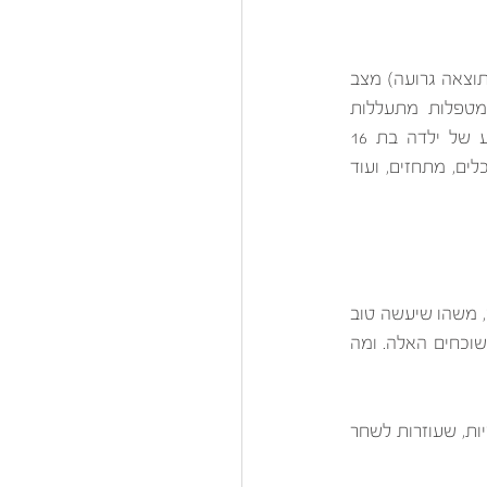
הימים האלה כל כך חשוכים, נראה שכלום לא מסתדר: קורונה (בין אם זו מגיפה ובין אם לא – התוצאה גרועה) מצב 
מערכת הבריאות גרוע, המצב הכלכלי גרוע, המצב פוליטי גרוע (בלשון המעטה..), גננות ומטפלות מתעללות 
בתינוקות חסרי ישע (לא מסוגלת בכלל לראות את הסרטונים האיומים האלה), אונס מזעזע של ילדה בת 16 
(בחופשת הקיץ באילת בצהרי היום), בשידורי הטלויזה מככבות תוכניות שעוקבות ומאתרות נוכלים, מתחזים, ועוד 
בינתיים עד שהוא יעלה , כל אחד ואחת מאיתנו יכולים לעשות משהו טוב, משהו נטול כל אינטרס, משהו שיעשה טוב 
למישהו אחר. יש מסביבי הרבה אנשים שעושים טוב לאחרים על בסיס קבוע ולא רק בימים החשוכחים האלה. ומה 
מקווה שגם אתם חלק מאותן נשמות טובות שעושות טוב, שמביאות טוב, שמפיצות אור ואופטימיות, שעוזרות לשחר 