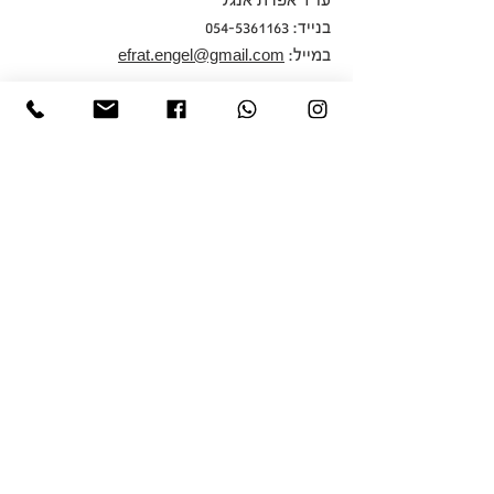
עו"ד אפרת אנגל
בנייד:
054-5361163
במייל:
efrat.engel@gmail.com
הצהרת הנגישות עודכנה לאחרונה בתאריך
03/03/2024
רמת גן, ישראל
נייד:
054-5361163
פקס:
03-6163229
efrat.engel@gmail.com