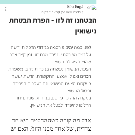
Efrat Engel
5 בדצמ׳ 2019
זמן קריאה 2 דקות
הבטחנו זה לזו - הפרת הבטחת
נישואין
לפני כמה ימים פורסמה במדורי הרכילות ידיעה 
על זמר מפורסם שנפרד מבת זוגו זמן קצר אחרי 
שהוא הציע לה נישואין.  
הצעת הנישואין נעשתה בנוכחות קרובי משפחה, 
חברים ואפילו אמצעי התקשורת. הרשת געשה 
בעקבות הצעת הנישואין וגם בעקבות הפרידה 
וביטול הנישואין. 
במקרה הזה כך פורסם, בני הזוג, שניהם יחד 
החליטו להיפרד ולבטל את הנישואין. 
אבל מה קורה כשההחלטה היא חד 
צדדית, של אחד מבני הזוג? האם יש 