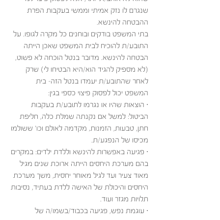
שנגרם לו נזק אמיתי וממשי בעקבות הפרת 
ההבטחה להינשא.
בתי המשפט בודקים ובוחנים כל מקרה לגופו. על 
התובע/ת להוכיח לבית המשפט שאכן הייתה 
הבטחה להינשא. מדובר בנטל הוכחה לא פשוט, 
(לא מספיק להגיד הוא/היא הבטיחו לי) שרק 
לאחר שהתובע/ת יעמדו בנטל הזה- בית 
המשפט יכול לפסוק פיצוי כספי בגין:
· הוצאות שהיו או נגרמו לתובע/ת בעקבות 
הביטול: למשל אם נקנתה שמלת כלה, חליפת 
חתן, טבעות, הזמנות, מקדמה לאולם וכו' ששולמו 
מכיסו של הנפגע/ת.
· פגיעה באפשרות להינשא וללדת ילדים: במקרים 
בהם מערכת היחסים הייתה ארוכת שנים מגיל 
מאוד צעיר ועד לגיל מאוחר יחסית, משך מערכת 
היחסים והיכולת של האישה ללדת בעתיד, נסיבות 
תלויות מגזר ועוד.
· עוגמת נפש, פגיעה בכבוד/בשמו/ה של 